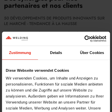
partenaires et nos clients
50 DÉVELOPPEMENTS DE PRODUITS INNOVANTS SUR
LE MARCHÉ - TENDANCE À LA HAUSSE
Connaissance + savoir-faire = synergie. La formule de notre création
est relativement simple. Nous fournissons nos connaissances et les
ajoutons au savoir-faire de nos partenaires et clients. Il en résulte une
synergie dont tout le monde profite - dans le service, le
Zustimmung
Details
Über Cookies
développement de produits ou la logistique de livraison.
Avec notre philosophie de service complet et plus de 50
développements de produits sur le marché, nous sommes un
Diese Webseite verwendet Cookies
partenaire respecté, y compris pour le développement de produits en
Wir verwenden Cookies, um Inhalte und Anzeigen zu
collaboration avec des instituts de recherche et des universités de
renom.
personalisieren, Funktionen für soziale Medien anbieten
zu können und die Zugriffe auf unsere Website zu
analysieren. Außerdem geben wir Informationen zu Ihrer
Verwendung unserer Website an unsere Partner für
soziale Medien, Werbung und Analysen weiter. Unsere