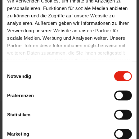
Wir verwenden Cookies, um Inhalte und Anzeigen zu
personalisieren, Funktionen für soziale Medien anbieten
zu können und die Zugriffe auf unsere Website zu
analysieren. Außerdem geben wir Informationen zu Ihrer
WELCO CoGel pour les découpes
Verwendung unserer Website an unsere Partner für
entières
soziale Medien, Werbung und Analysen weiter. Unsere
Partner führen diese Informationen möglicherweise mit
Gélification dans la viande
weiteren Daten zusammen, die Sie ihnen bereitgestellt
Meilleur rendement de barratage et de
haben oder die sie im Rahmen Ihrer Nutzung der Dienste
cuisson
gesammelt haben.
Einwilligungsauswahl
Notwendig
retour
Präferenzen
Statistiken
CONNAÎTRE WELDING FOOD
Produits WELDING pour
Marketing