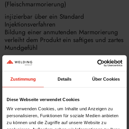
(Fleischmarmorierung)
injizierbar über ein Standard
Injektionsverfahren
Bildung einer anmutenden Marmorierung
verleiht dem Produkt ein saftiges und zartes
Mundgefühl
WELCO CoGel für Frisch-Injektion
Zustimmung
Details
Über Cookies
voll löslich in Leitungswasser
einfache Anwendung
Diese Webseite verwendet Cookies
Synärese über gesamte Haltbarkeitsdauer <
Wir verwenden Cookies, um Inhalte und Anzeigen zu
1 %
personalisieren, Funktionen für soziale Medien anbieten
kein Wasseraustritt beim Braten
zu können und die Zugriffe auf unsere Website zu