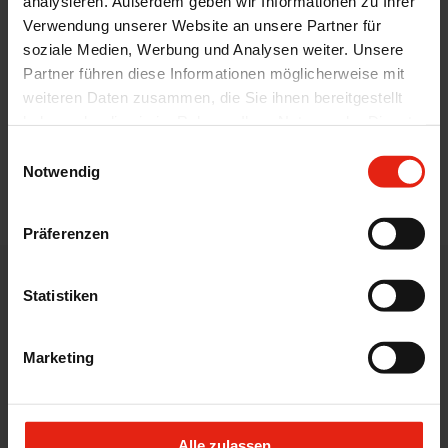
analysieren. Außerdem geben wir Informationen zu Ihrer
Verwendung unserer Website an unsere Partner für
soziale Medien, Werbung und Analysen weiter. Unsere
WELCO CoGel für ganze Teilstücke
Partner führen diese Informationen möglicherweise mit
weiteren Daten zusammen, die Sie ihnen bereitgestellt
Gelierung im Fleisch
haben oder die sie im Rahmen Ihrer Nutzung der Dienste
Verbesserte Tumbel- und Kochausbeute
gesammelt haben.
Einwilligungsauswahl
Notwendig
Zurück
Präferenzen
Statistiken
WELDING KENNENLERNEN
Produkte für die
Marketing
Lebensmittelindustrie von
WELDING
Alle zulassen