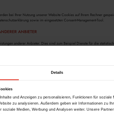
erden bei Ihrer Nutzung unserer Website Cookies auf Ihrem Rechner gespeic
atenschutzerklärung sowie im eingesetzten Consent-Management-Tool.
ANDERER ANBIETER
Leistungen anderer Anbieter. Dies sind zum Beispiel Dienste für die statist
ser des Nutzers aufgerufen und dargestellt werden können, ist die Übermit
Dritt-Anbieter zu nutzen, welche die IP-Adresse nur benötigen, um Inhalte au
 wir keinen Einfluss darauf, ob die IP-Adresse möglicherweise gespeichert 
 dieser Datenschutzerklärung.
Details
Cookies
ogle Ireland Limited, Gordon House, Barrow Street, Dublin 4, Irland. Go
nhalte und Anzeigen zu personalisieren, Funktionen für soziale
lten und ermöglicht es uns, die genaue Integration von Diensten auf unsere
Website zu analysieren. Außerdem geben wir Informationen zu I
ibel zu integrieren, um den Zugriff der Benutzer auf unsere Website auszuwert
r soziale Medien, Werbung und Analysen weiter. Unsere Partner