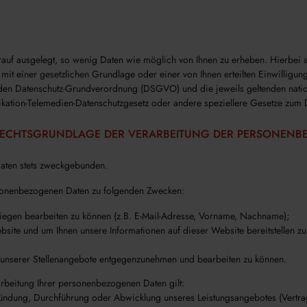
uf ausgelegt, so wenig Daten wie möglich von Ihnen zu erheben. Hierbei ach
t einer gesetzlichen Grundlage oder einer von Ihnen erteilten Einwilligung
den Datenschutz-Grundverordnung (DSGVO) und die jeweils geltenden nation
ation-Telemedien-Datenschutzgesetz oder andere speziellere Gesetze zum 
ECHTSGRUNDLAGE DER VERARBEITUNG DER PERSONENB
aten stets zweckgebunden.
rsonenbezogenen Daten zu folgenden Zwecken:
nliegen bearbeiten zu können (z.B. E-Mail-Adresse, Vorname, Nachname);
bsite und um Ihnen unsere Informationen auf dieser Website bereitstellen zu
 unserer Stellenangebote entgegenzunehmen und bearbeiten zu können.
arbeitung Ihrer personenbezogenen Daten gilt:
ündung, Durchführung oder Abwicklung unseres Leistungsangebotes (Vertrag