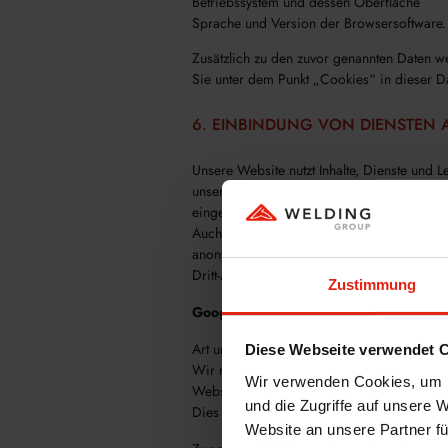
Betriebssystem und dessen Oberfläche
Sprache und Version der Browsersoftware.
Zusätzlich zu den zuvor genannten Daten w
Sie unter dem Punkt „Cookies“ in dieser D
6. EINBINDUNG VON DIENSTEN 
Unsere Website nutzt Inhalte, Dienste und 
unserer Website. Damit diese Daten im Brow
eingesetzten Dritt-Anbieter erforderlich.
Auch wenn wir bemüht sind, ausschließlich 
anonymisierten IP-Adressen arbeiten, haben
Dritt-Anbietern finden Sie im Folgenden in
Zustimmung
Google Tag Manager
Art und Umfang der Verarbeitung
Diese Webseite verwendet 
Wir nutzen den Google Tag Manager der Go
Wir verwenden Cookies, um I
Website-Tags über eine Oberfläche zu verwa
und die Zugriffe auf unsere 
Dies gestattet uns zusätzliche Dienste flex
Website an unsere Partner fü