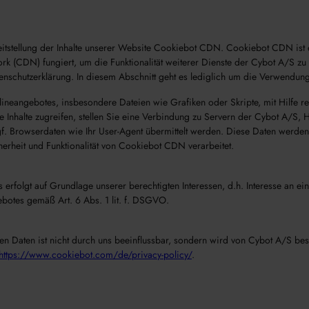
stellung der Inhalte unserer Website Cookiebot CDN. Cookiebot CDN ist e
rk (CDN) fungiert, um die Funktionalität weiterer Dienste der Cybot A/S zu
atenschutzerklärung. In diesem Abschnitt geht es lediglich um die Verwendu
ineangebotes, insbesondere Dateien wie Grafiken oder Skripte, mit Hilfe regi
ese Inhalte zugreifen, stellen Sie eine Verbindung zu Servern der Cybot A/
f. Browserdaten wie Ihr User-Agent übermittelt werden. Diese Daten werden
erheit und Funktionalität von Cookiebot CDN verarbeitet.
rfolgt auf Grundlage unserer berechtigten Interessen, d.h. Interesse an eine
botes gemäß Art. 6 Abs. 1 lit. f. DSGVO.
en Daten ist nicht durch uns beeinflussbar, sondern wird von Cybot A/S bes
https://www.cookiebot.com/de/privacy-policy/
.