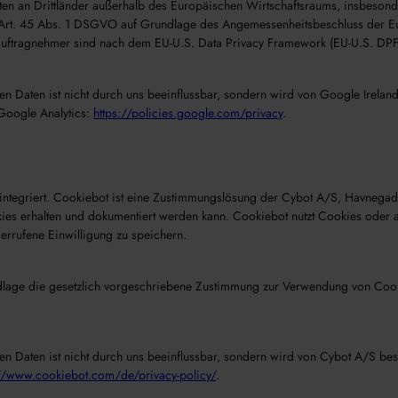
n an Drittländer außerhalb des Europäischen Wirtschaftsraums, insbesonde
h Art. 45 Abs. 1 DSGVO auf Grundlage des Angemessenheitsbeschluss der E
ftragnehmer sind nach dem EU-U.S. Data Privacy Framework (EU-U.S. DPF) z
en Daten ist nicht durch uns beeinflussbar, sondern wird von Google Irelan
 Google Analytics:
https://policies.google.com/privacy
.
integriert. Cookiebot ist eine Zustimmungslösung der Cybot A/S, Havneg
kies erhalten und dokumentiert werden kann. Cookiebot nutzt Cookies oder
errufene Einwilligung zu speichern.
dlage die gesetzlich vorgeschriebene Zustimmung zur Verwendung von Cookie
en Daten ist nicht durch uns beeinflussbar, sondern wird von Cybot A/S bes
://www.cookiebot.com/de/privacy-policy/
.