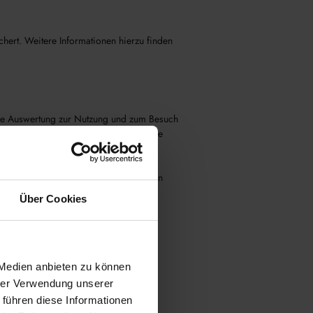
hert. Weitere Informationen hierzu finden
ische Auswertung zur Nutzung und zum Besuch
tlung der IP-Adresse des Nutzers an die
sliefern zu können oder gar mit
wird. Informationen zu den eingesetzten
Über Cookies
ogle Tag Manager wird verwendet, um
 Medien anbieten zu können
r Website zu steuern.
hrer Verwendung unserer
en.
 führen diese Informationen