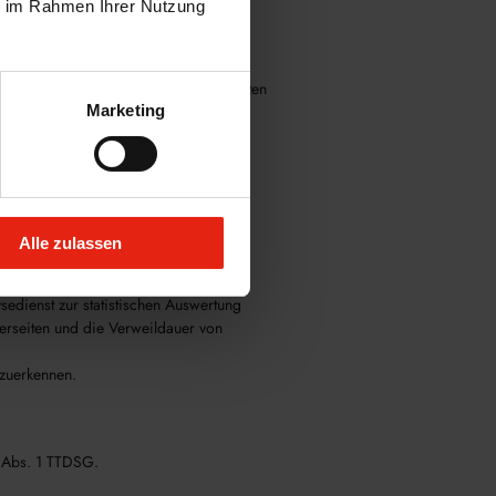
ie im Rahmen Ihrer Nutzung
 § 25 Abs. 1 TTDSG.
re die USA, zu übermitteln. Die
uropäischen Kommission. Die beteiligten
ertifiziert.
Marketing
d Limited bestimmt. Weitere Hinweise
s/tag-manager/use-policy/
.
Alle zulassen
edienst zur statistischen Auswertung
erseiten und die Verweildauer von
rzuerkennen.
5 Abs. 1 TTDSG.