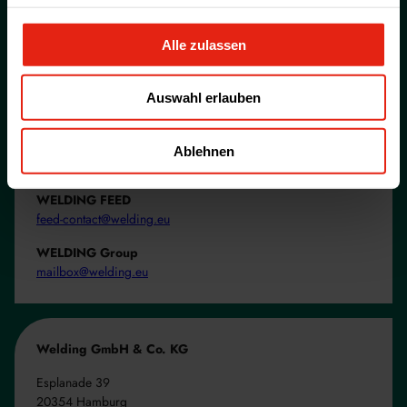
Aktuelle Neuigkeiten
Informieren Sie sich über unsere Neuigkeiten.
Alle zulassen
Zur Übersicht
Auswahl erlauben
Ablehnen
+49 40 35908 - 0
WELDING FEED
feed-contact@welding.eu
WELDING Group
mailbox@welding.eu
Welding GmbH & Co. KG
Esplanade 39
20354 Hamburg