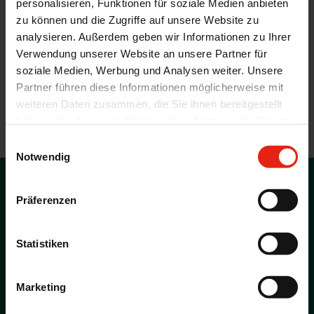
personalisieren, Funktionen für soziale Medien anbieten
zu können und die Zugriffe auf unsere Website zu
Produkte für die
analysieren. Außerdem geben wir Informationen zu Ihrer
Lebensmittelindustrie von
Verwendung unserer Website an unsere Partner für
WELDING
soziale Medien, Werbung und Analysen weiter. Unsere
Partner führen diese Informationen möglicherweise mit
SPRECHEN SIE MIT UNS ÜBER IHRE FRAGEN UND WIR
weiteren Daten zusammen, die Sie ihnen bereitgestellt
GEBEN IHNEN ANTWORTEN ZU UNSERE
haben oder die sie im Rahmen Ihrer Nutzung der Dienste
MÖGLICHKEITEN.
gesammelt haben.
Einwilligungsauswahl
Notwendig
Karriere bei WELDING
Präferenzen
Informieren Sie sich über unsere aktuellen Stellenangebote.
Zur Übersicht
Statistiken
Produktlisten und Informationen
Informieren Sie sich über unsere Leistungen.
Marketing
Zur Übersicht