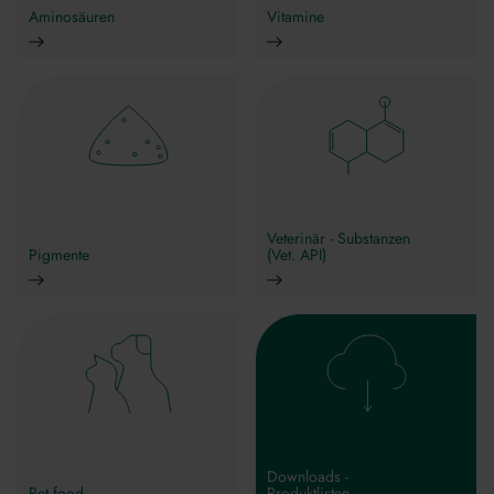
Aminosäuren
Vitamine
Veterinär - Substanzen
Pigmente
(Vet. API)
Downloads -
Pet food
Produktlisten