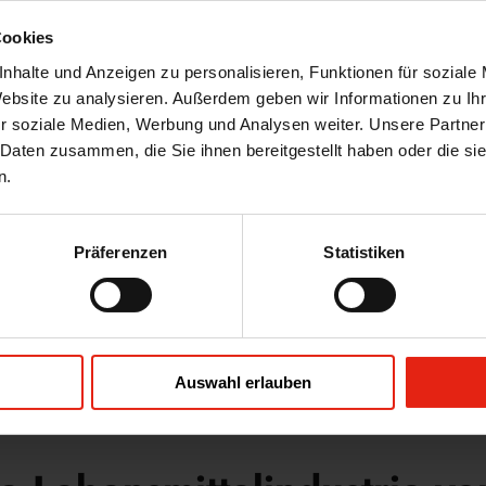
Cookies
de bei einigen Tieren beispielsweise auch zu
nhalte und Anzeigen zu personalisieren, Funktionen für soziale
tpflanzungszustandes eingesetzt wie:
Website zu analysieren. Außerdem geben wir Informationen zu I
r soziale Medien, Werbung und Analysen weiter. Unsere Partner
 Daten zusammen, die Sie ihnen bereitgestellt haben oder die s
n.
Präferenzen
Statistiken
Zurück
Auswahl erlauben