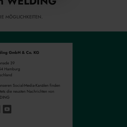
 von WELDING
RE MÖGLICHKEITEN.
ding GmbH & Co. KG
anade 39
54 Hamburg
schland
unseren Social-Media-Kanälen finden
stets die neusten Nachrichten von
DING