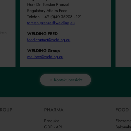
Herr Dr. Torsten Prenzel
Regulatory Affairs Feed
Telefon: +49 (0)40 35908 - 191
torsten.prenzel@welding.eu
iten.
WELDING FEED
feed-contact@welding.eu
WELDING Group
mailbox@welding.eu
Kontaktübersicht
GROUP
PHARMA
FOOD
Produkte
Eiscrem
GDP - API
Babynah