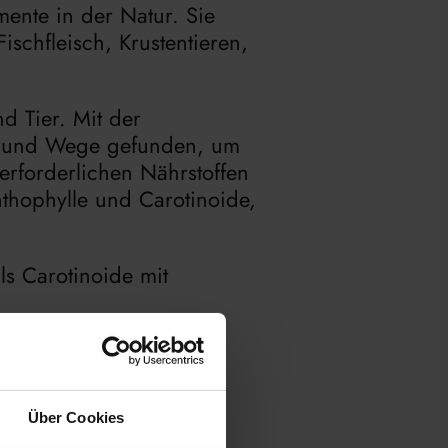
ente in der Natur. Sie
ischfleisch, Krustentieren,
d Tier. Mit der
tel und Wege gefunden, um
erforderlichen Nährstoffen
thophylle und Carotinoide,
s Carotinoide mit
 färben
Über Cookies