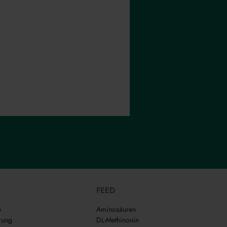
FEED
e
Aminosäuren
rung
DL-Methinonin