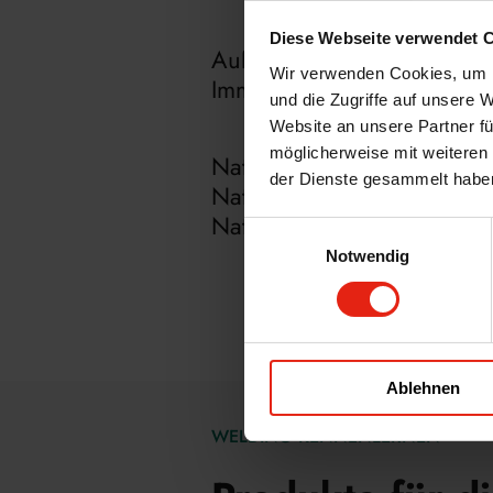
Diese Webseite verwendet 
Außerdem werden Carotinoi
Wir verwenden Cookies, um I
Immunsystems oder des For
und die Zugriffe auf unsere 
Website an unsere Partner fü
möglicherweise mit weiteren
Nature Gold
der Dienste gesammelt habe
Nature Red
Nature Yellow
Einwilligungsauswahl
Notwendig
Ablehnen
WELDING KENNENLERNEN