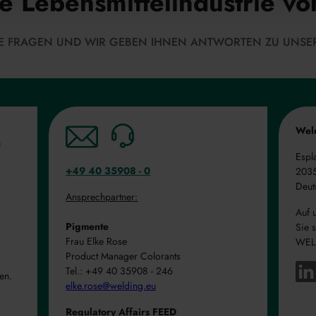
ie Lebensmittelindustrie
HRE FRAGEN UND WIR GEBEN IHNEN ANTWORTEN ZU UNSE
Wel
n
Espl
+49 40 35908 - 0
203
Deut
Ansprechpartner:
Auf 
Pigmente
Sie 
Frau Elke Rose
WEL
Product Manager Colorants
Tel.: +49 40 35908 - 246
en.
elke.rose@welding.eu
Regulatory Affairs FEED