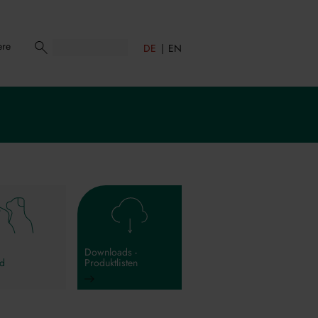
ere
DE
EN
Downloads -
od
Produktlisten