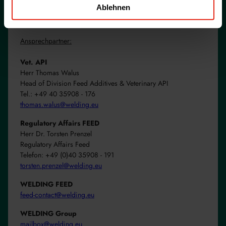
Ablehnen
+49 40 35908 - 0
Ansprechpartner:
Vet. API
Herr Thomas Walus
Head of Division Feed Additives & Veterinary API
Tel.: +49 40 35908 - 176
thomas.walus@welding.eu
Regulatory Affairs FEED
Herr Dr. Torsten Prenzel
Regulatory Affairs Feed
Telefon: +49 (0)40 35908 - 191
torsten.prenzel@welding.eu
WELDING FEED
feed-contact@welding.eu
WELDING Group
mailbox@welding.eu