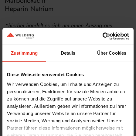
Marbofloxacin
Heparin Natrium
*hierbei handelt es sich um einen Auszug aus
unserem Produkt-Portfolio
Zustimmung
Details
Über Cookies
Zurück
Diese Webseite verwendet Cookies
Wir verwenden Cookies, um Inhalte und Anzeigen zu
WELDING KENNENLERNEN
personalisieren, Funktionen für soziale Medien anbieten
zu können und die Zugriffe auf unsere Website zu
Produkte für die
analysieren. Außerdem geben wir Informationen zu Ihrer
Lebensmittelindustrie von
Verwendung unserer Website an unsere Partner für
soziale Medien, Werbung und Analysen weiter. Unsere
WELDING
Partner führen diese Informationen möglicherweise mit
weiteren Daten zusammen, die Sie ihnen bereitgestellt