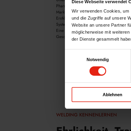
Diese Webseite verwendet 
Pharmaunternehmen
Wir verwenden Cookies, um I
Marktzugang
Erstklassige Qualität und wissenschaftlich
und die Zugriffe auf unsere 
Systematischer wissenschaftlicher Ansatz 
Website an unsere Partner fü
Eine für beide Seiten vorteilhafte, langfrist
möglicherweise mit weiteren
Geschäftsbeziehung
der Dienste gesammelt habe
Einwilligungsauswahl
Notwendig
Ablehnen
WELDING KENNENLERNEN
Ehrlichkeit, Tr