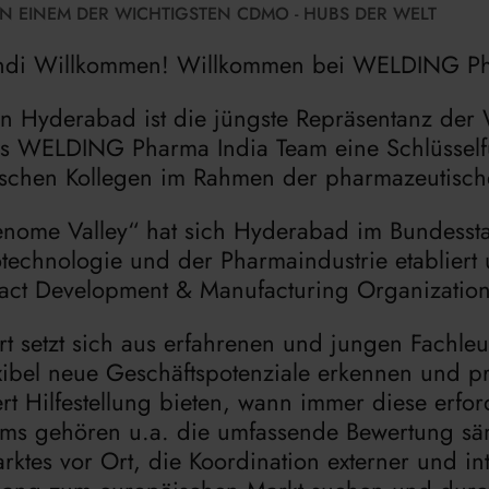
N EINEM DER WICHTIGSTEN CDMO - HUBS DER WELT
Hindi Willkommen! Willkommen bei WELDING Ph
n Hyderabad ist die jüngste Repräsentanz der
 WELDING Pharma India Team eine Schlüsselfun
tschen Kollegen im Rahmen der pharmazeutisch
nome Valley“ hat sich Hyderabad im Bundessta
otechnologie und der Pharmaindustrie etabliert u
tract Development & Manufacturing Organizati
 setzt sich aus erfahrenen und jungen Fachle
ibel neue Geschäftspotenziale erkennen und pr
rt Hilfestellung bieten, wann immer diese erfor
ms gehören u.a. die umfassende Bewertung sä
tes vor Ort, die Koordination externer und int