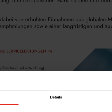
ugang zum europäischen Markt suchen und dur
dabei von erhöhten Einnahmen aus globalen Mär
sempfehlungen sowie einer langfristigen und zuv
RE SERVICELEISTUNGEN IM
gsforschung und -entwicklung)
Identifizierung von FDF- und API-
tschem Büro
en in Indien
Details
WERT IST UNSER ERFOLG
lierten und erfahrenen