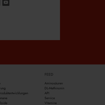
FEED
e
Aminosäuren
rung
DL-Methinonin
roduktentwicklungen
API
enane
Service
loide
Vitamine