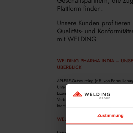
Geschäftspartnern, die Z
Plattform finden.
Unsere Kunden profitieren 
Qualitäts- und Konformität
mit WELDING.
WELDING PHARMA INDIA – UNSE
ÜBERBLICK
API-F&E-Outsourcing (z.B. von Formulierun
Unterstützung des deutschen Teams bei der 
Lizenzierungsmöglichkeiten
Verbindungslink zwischen Kunden und deu
Identifizierung neuer CDMO - Organisation
Zustimmung
WELDING PHARMA INDIA - MEHR
Unterstützung und Erfahrung von einem etab