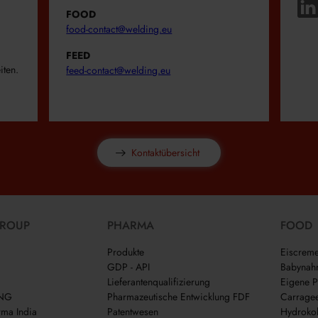
FOOD
food-contact@welding.eu
FEED
iten.
feed-contact@welding.eu
Kontaktübersicht
GROUP
PHARMA
FOOD
Produkte
Eiscrem
GDP - API
Babynah
Lieferantenqualifizierung
Eigene P
ING
Pharmazeutische Entwicklung FDF
Carrage
ma India
Patentwesen
Hydrokol