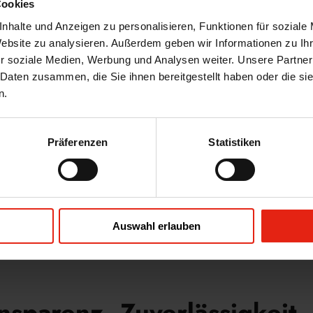
Cookies
nhalte und Anzeigen zu personalisieren, Funktionen für soziale
es Feedback
Website zu analysieren. Außerdem geben wir Informationen zu I
und Projektmanagement
r soziale Medien, Werbung und Analysen weiter. Unsere Partner
ige und nachhaltige
 Daten zusammen, die Sie ihnen bereitgestellt haben oder die s
n.
Präferenzen
Statistiken
Zurück
Auswahl erlauben
ansparenz, Zuverlässigkeit,