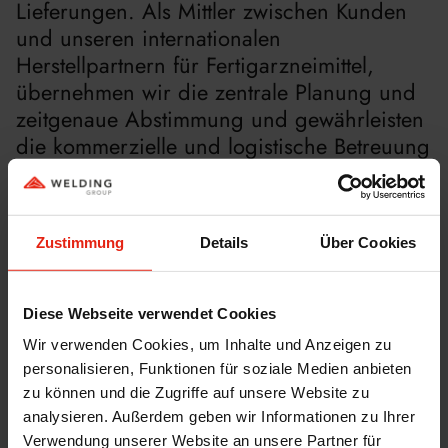
Lieferungen. Als Mittler zwischen Kunden
und unseren internationalen
Herstellpartnern für Fertigarzneimittel,
übernehmen wir die zentrale Planung und
zeitgenaue Abstimmung und gewährleisten
die kommerzielle und logistische Betreuung
über den gesamten Produktlebenszyklus.
Dadurch profitieren unsere Kunden auch
von den Vorzügen unseres Lizenzkonzepts:
Zustimmung
Details
Über Cookies
Mindermengenbestellungen einzelner
Lizenznehmer sind für uns kein Problem!
Diese legen wir zu vollen Chargen
Diese Webseite verwendet Cookies
zusammen und können so auch kleinere
Wir verwenden Cookies, um Inhalte und Anzeigen zu
Einzelmärkte bedienen. Der Transport wird
personalisieren, Funktionen für soziale Medien anbieten
dabei stets von Logistik-Dienstleistern
zu können und die Zugriffe auf unsere Website zu
durchgeführt, die GDP-geprüft sind. Damit
analysieren. Außerdem geben wir Informationen zu Ihrer
bieten wir nicht nur uns, sondern auch
Verwendung unserer Website an unsere Partner für