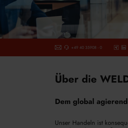
+49 40 35908 - 0
E-Mail-schreiben
xing
link
Über die WEL
Dem global agierende
Unser Handeln ist konsequ