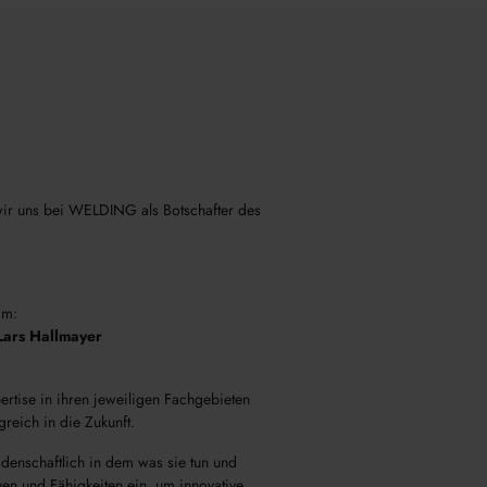
 wir uns bei WELDING als Botschafter des
am:
Lars Hallmayer
ertise in ihren jeweiligen Fachgebieten
reich in die Zukunft.
idenschaftlich in dem was sie tun und
ven und Fähigkeiten ein, um innovative