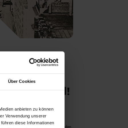
Über Cookies
unser Standard!
UND INNOVATIV – UNSER
 Medien anbieten zu können
 UNSERE STÄRKE!
hrer Verwendung unserer
 führen diese Informationen
nde, individuelle Serviceleistungen in den