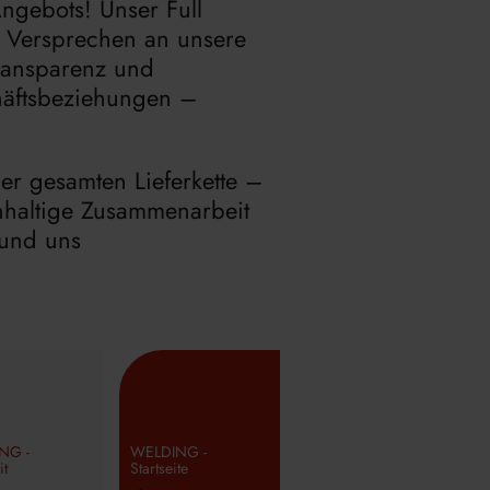
ngebots! Unser Full
es Versprechen an unsere
Transparenz und
chäftsbeziehungen –
er gesamten Lieferkette –
chhaltige Zusammenarbeit
 und uns
NG -
WELDING -
it
Startseite