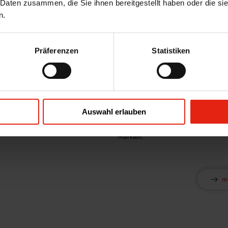
 Daten zusammen, die Sie ihnen bereitgestellt haben oder die s
Bereichen Qualitätsmanagement (QU)
n.
Expertenteam berät und unterstützt b
Produkte, der Einhaltung von Vorschri
Erstellung technischer Dokumentatio
Zulassungen wie dem CEP - Certificat
Präferenzen
Statistiken
European Pharmacopoeia - oder die 
geht.
Unsere langjährige Branchenkenntni
unserer Mitarbeiter punktet bei zahl
Unternehmen und Konzernen, die wir
Auswahl erlauben
Unser Qualitätsverständnis ist unsere
überzeugen wir mit innovativen und 
Märkten.
m