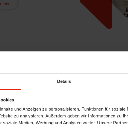
ahren
WIR SIND WELDING
Details
Qualität ist 
Cookies
PASSGENAU, HOCHWERTIG 
nhalte und Anzeigen zu personalisieren, Funktionen für soziale
QUALITÄTSVERSTÄNDNIS IST
Website zu analysieren. Außerdem geben wir Informationen zu I
r soziale Medien, Werbung und Analysen weiter. Unsere Partner
WELDING offeriert geschäftsbegleite