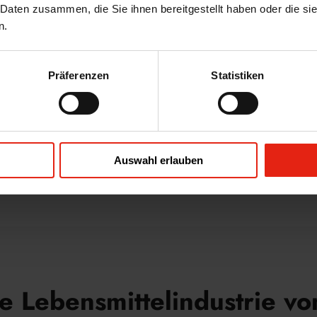
on
 Daten zusammen, die Sie ihnen bereitgestellt haben oder die s
n.
ngs
rt
Präferenzen
Statistiken
Auswahl erlauben
Zurück
ie Lebensmittelindustrie