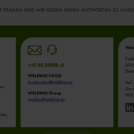
HRE FRAGEN UND WIR GEBEN IHNEN ANTWORTEN ZU UNSE
Wel
n
Espl
+49 40 35908 - 0
203
Deut
WELDING FOOD
food-contact@welding.eu
Auf 
en.
Sie 
WELDING Group
WEL
mailbox@welding.eu
iten.