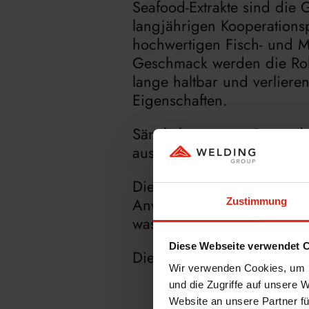
Seafood-Extrakte sind die
langjährigen Kooperationsp
hochwertigen Fisch- und Me
Geschmack werden die Rohst
lange haltbar und verliere
Eigenschaften.
Sämtliche unserer Beständ
ausgewählten Kabeljau-, Sc
Die Zutaten dienen als Bau
Anwendungen. Unsere Seaf
Zustimmung
wasserlöslich.
Diese Webseite verwendet 
Die Vorteile unserer Seafoo
Wir verwenden Cookies, um I
und die Zugriffe auf unsere 
Website an unsere Partner fü