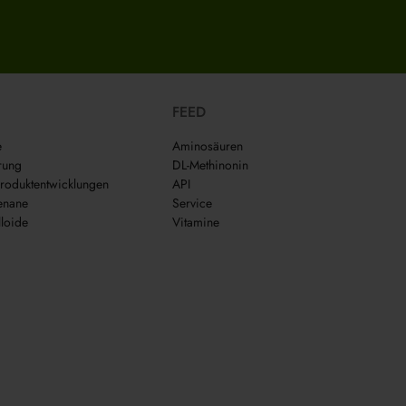
FEED
e
Aminosäuren
rung
DL-Methinonin
roduktentwicklungen
API
enane
Service
loide
Vitamine