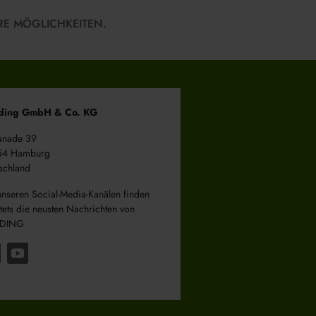
RE MÖGLICHKEITEN.
ding GmbH & Co. KG
anade 39
54 Hamburg
schland
unseren Social-Media-Kanälen finden
stets die neusten Nachrichten von
DING