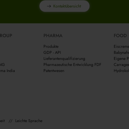
Kontaktübersicht
GROUP
PHARMA
FOOD
Produkte
Eiscrem
GDP - API
Babynah
Lieferantenqualifizierung
Eigene P
ING
Pharmazeutische Entwicklung FDF
Carrage
ma India
Patentwesen
Hydrokol
eit
Leichte Sprache