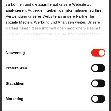
Alginate vorrätig, die in den
zu können und die Zugriffe auf unsere Website zu
unterschiedlichsten Anwendungen zum
analysieren. Außerdem geben wir Informationen zu Ihrer
Einsatz kommen. Da wir
Verwendung unserer Website an unsere Partner für
Herausforderungen lieben, unterstützen wir
soziale Medien, Werbung und Analysen weiter. Unsere
unsere Kunden selbstverständlich auch bei
Partner führen diese Informationen möglicherweise mit
der Entwicklung spezieller Rezepturen –
weiteren Daten zusammen, die Sie ihnen bereitgestellt
haben oder die sie im Rahmen Ihrer Nutzung der Dienste
auch in Kombination mit zertifizierten
gesammelt haben.
Biorohstoffen.
Einwilligungsauswahl
Notwendig
Präferenzen
Zurück
Statistiken
WELDING KENNENLERNEN
Marketing
Produkte für die