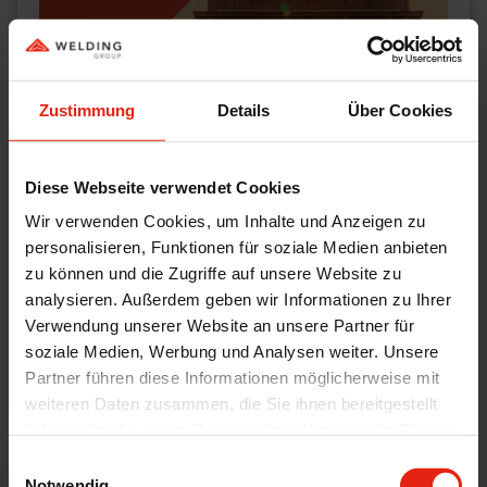
Zustimmung
Details
Über Cookies
Diese Webseite verwendet Cookies
Wir verwenden Cookies, um Inhalte und Anzeigen zu
personalisieren, Funktionen für soziale Medien anbieten
zu können und die Zugriffe auf unsere Website zu
analysieren. Außerdem geben wir Informationen zu Ihrer
20.11.2025
Kategorie:
Group
Verwendung unserer Website an unsere Partner für
WELDING GROUP AT CPHI INDIA
soziale Medien, Werbung und Analysen weiter. Unsere
Partner führen diese Informationen möglicherweise mit
Let’s Connect
weiterlesen
weiteren Daten zusammen, die Sie ihnen bereitgestellt
haben oder die sie im Rahmen Ihrer Nutzung der Dienste
gesammelt haben.
Einwilligungsauswahl
Notwendig