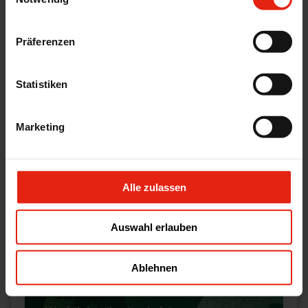
WELDING Événements
Präferenzen
NOUS NOUS RÉJOUISSONS DE VOUS RENCONTRER
PERSONNELLEMENT.
Statistiken
Marketing
Alle zulassen
Auswahl erlauben
Ablehnen