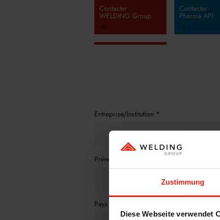
Contacter
Contacter
WELDING Group
Pharma API
Entreprise/Institution
*
Prénom
*
Zustimmung
Pays
*
Diese Webseite verwendet 