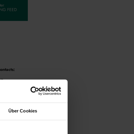
ter
NG FEED
ontacts:
Presse
35908 - 197
welding.eu
Über Cookies