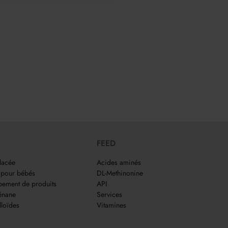
FEED
lacée
Acides aminés
 pour bébés
DL-Methinonine
ement de produits
API
énane
Services
loïdes
Vitamines