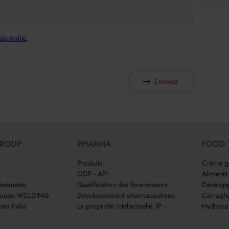
dentialité
.
Envoyer
GROUP
PHARMA
FOOD
Produits
Crème g
GDP - API
Aliments
vénements
Qualification des fournisseurs
Développ
groupe WELDING
Développement pharmaceutique
Carragh
ma India
La propriété intellectuelle, IP
Hydrocol