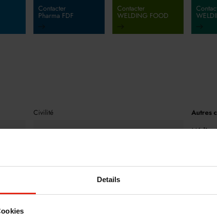
Contacter
Contacter
Contac
Pharma FDF
WELDING FOOD
WELDI
Civilité
Autres c
Médias/
+49 40 
Nom de famille
*
presse@
Details
Cookies