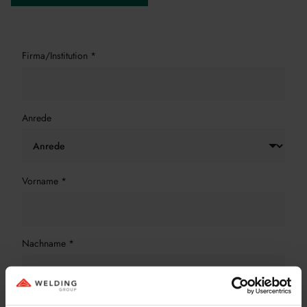
Firma/Institution
*
Anrede
Vorname
*
Nachname
*
Land
*