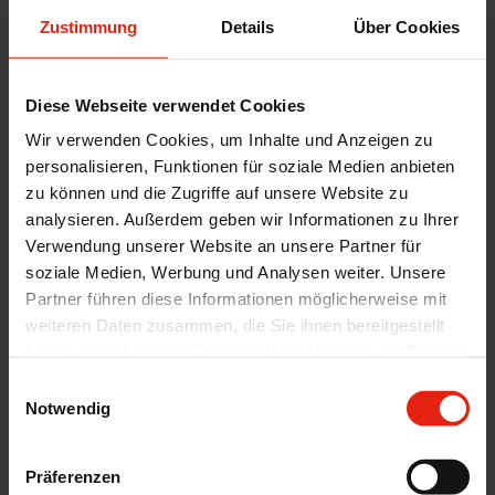
Zustimmung
Details
Über Cookies
E-Mail-Adresse
*
Diese Webseite verwendet Cookies
Wir verwenden Cookies, um Inhalte und Anzeigen zu
personalisieren, Funktionen für soziale Medien anbieten
zu können und die Zugriffe auf unsere Website zu
Telefonnummer
analysieren. Außerdem geben wir Informationen zu Ihrer
Verwendung unserer Website an unsere Partner für
soziale Medien, Werbung und Analysen weiter. Unsere
Ihre Anfrage
*
Partner führen diese Informationen möglicherweise mit
weiteren Daten zusammen, die Sie ihnen bereitgestellt
haben oder die sie im Rahmen Ihrer Nutzung der Dienste
gesammelt haben.
Einwilligungsauswahl
Ihre Nachricht
*
Notwendig
Präferenzen