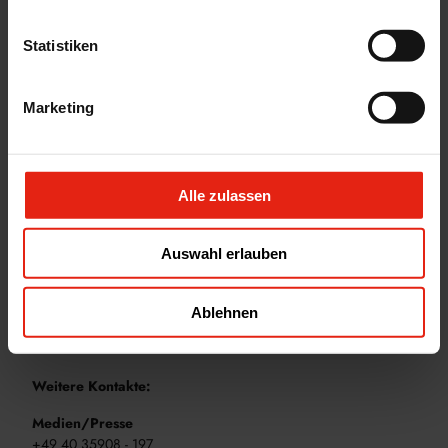
Statistiken
Marketing
Alle zulassen
Ich habe die
Datenschutzerklärung
gelesen und akzeptiere
diese.
* Pflichtfelder
Auswahl erlauben
Absenden
Ablehnen
Weitere Kontakte:
Medien/Presse
+49 40 35908 - 197