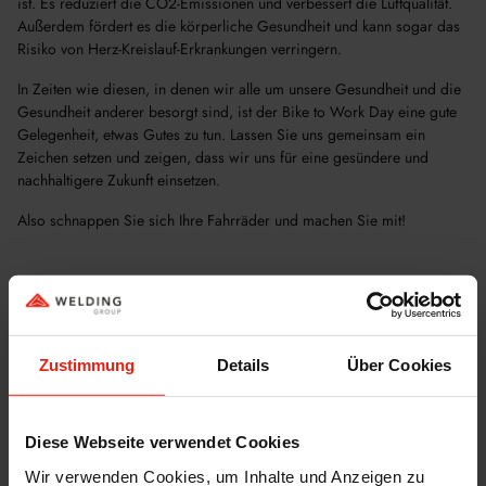
ist. Es reduziert die CO2-Emissionen und verbessert die Luftqualität.
Außerdem fördert es die körperliche Gesundheit und kann sogar das
Risiko von Herz-Kreislauf-Erkrankungen verringern.
In Zeiten wie diesen, in denen wir alle um unsere Gesundheit und die
Gesundheit anderer besorgt sind, ist der Bike to Work Day eine gute
Gelegenheit, etwas Gutes zu tun. Lassen Sie uns gemeinsam ein
Zeichen setzen und zeigen, dass wir uns für eine gesündere und
nachhaltigere Zukunft einsetzen.
Also schnappen Sie sich Ihre Fahrräder und machen Sie mit!
Zustimmung
Details
Über Cookies
Diese Webseite verwendet Cookies
Wir verwenden Cookies, um Inhalte und Anzeigen zu