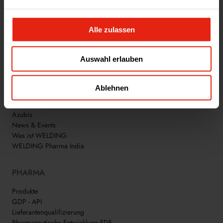
Alle zulassen
WIR SIND WELDING!
Auswahl erlauben
WELDING GROUP
Ablehnen
Jobs
Azubis
News & Events
Was ist WELDING
WELDING Pharma India
PHARMA
Produkte
GDP - API
Lieferantenqualifizierung
Pharmazeutische Entwicklung FDF