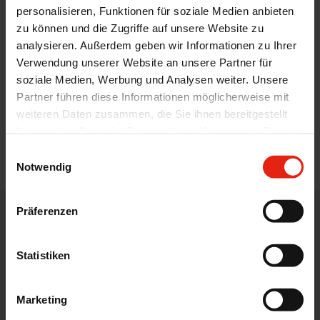
personalisieren, Funktionen für soziale Medien anbieten
zu können und die Zugriffe auf unsere Website zu
analysieren. Außerdem geben wir Informationen zu Ihrer
Verwendung unserer Website an unsere Partner für
soziale Medien, Werbung und Analysen weiter. Unsere
Partner führen diese Informationen möglicherweise mit
weiteren Daten zusammen, die Sie ihnen bereitgestellt
haben oder die sie im Rahmen Ihrer Nutzung der Dienste
gesammelt haben.
Einwilligungsauswahl
Notwendig
Präferenzen
WE DISTRIBUTE, DEVELOP, DESIGN AND ADVISE IN THE CORE
AREAS OF THE PHARMACEUTICAL, FOOD AND FEED
INDUSTRY.
Statistiken
Marketing