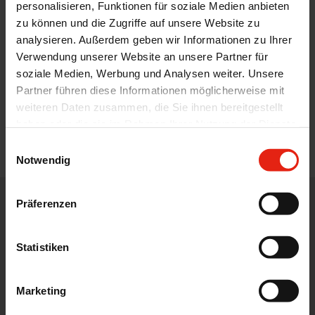
personalisieren, Funktionen für soziale Medien anbieten
zu können und die Zugriffe auf unsere Website zu
analysieren. Außerdem geben wir Informationen zu Ihrer
Verwendung unserer Website an unsere Partner für
soziale Medien, Werbung und Analysen weiter. Unsere
Partner führen diese Informationen möglicherweise mit
weiteren Daten zusammen, die Sie ihnen bereitgestellt
haben oder die sie im Rahmen Ihrer Nutzung der Dienste
gesammelt haben.
Einwilligungsauswahl
Notwendig
Präferenzen
WE DISTRIBUTE, DEVELOP, DESIGN AND ADVISE IN THE CORE
AREAS OF THE PHARMACEUTICAL, FOOD AND FEED
INDUSTRY.
Statistiken
Marketing