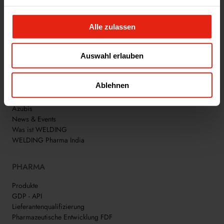
Alle zulassen
WIR SIND WELDING!
Auswahl erlauben
WELDING GROUP
Ablehnen
Jobs
Azubis
News & Events
Was ist WELDING
WELDING Pharma India
PHARMA
Produkte
GDP - API
Lieferantenqualifizierung
Pharmazeutische Entwicklung FDF