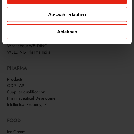
Auswahl erlauben
WELDING GROUP
Jobs
Ablehnen
Trainees
News & Events
What about WELDING
WELDING Pharma India
PHARMA
Products
GDP - API
Supplier qualification
Pharmaceutical Development
Intellectual Property, IP
FOOD
Ice Cream