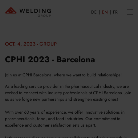
DE
EN
FR
OCT. 4, 2023 - GROUP
CPHI 2023 - Barcelona
Join us at CPHI Barcelona, where we want to build relationships!
As a leading service provider in the pharmaceutical industry, we are
excited to connect with industry professionals at CPHI Barcelona. Join
us as we forge new partnerships and strengthen existing ones!
With over 60 years of experience, we offer innovative solutions in
pharmaceuticals, food, and feed industries. Our commitment to
excellence and customer satisfaction sets us apart.
Let's meet and discuss how we can collaborate and drive growth in